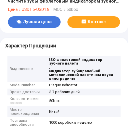
чистите зубы фиолетовым индикатором зубного
налета
Цена：USD1.5-USD1.8
MOQ：50box
Лучшая цена
Контакт
Характер Продукции
ISO фиолетовый индикатор
зубного налета
,
Выделенное
Индикатор зубоврачебной
металлической пластинкы вкуса
виноградины
Model Number
Plaque indicator
Время доставки
3-7 рабочих дней
Количество мин
50box
заказа
Место
Китай
происхождения
Поставка
1000 коробок в неделю
способности