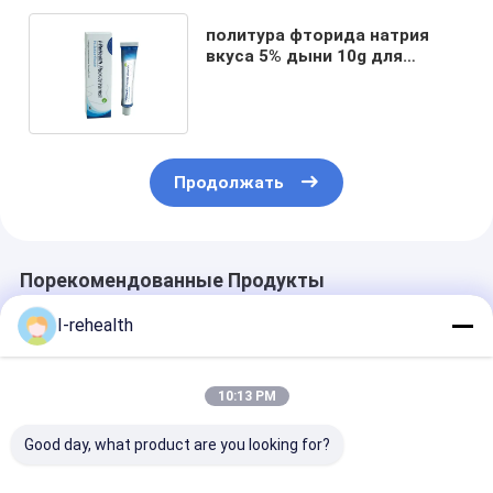
политура фторида натрия
вкуса 5% дыни 10g для
зубоврачебной костоеды с
ISO CE
Продолжать
Порекомендованные Продукты
I-rehealth
10:13 PM
Good day, what product are you looking for?