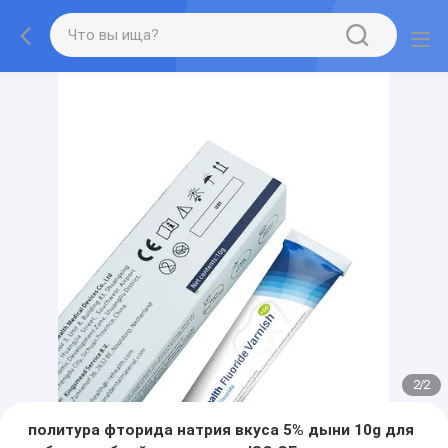
2
/
2
политура фторида натрия вкуса 5% дыни 10g для