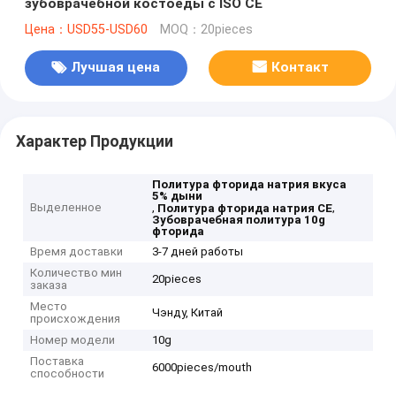
зубоврачебной костоеды с ISO CE
Цена：USD55-USD60
MOQ：20pieces
Лучшая цена
Контакт
Характер Продукции
Политура фторида натрия вкуса
5% дыни
Выделенное
,
,
Политура фторида натрия CE
Зубоврачебная политура 10g
фторида
Время доставки
3-7 дней работы
Количество мин
20pieces
заказа
Место
Чэнду, Китай
происхождения
Номер модели
10g
Поставка
6000pieces/mouth
способности